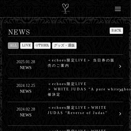
BACK
NEWS
ALL
LIVE
OTHER
グッズ・通販
＜echoes限定LIVE＞ 当日券の販
2025.01.28
売のご案内
NEWS
＜echoes限定LIVE
2024.12.25
＞ WHITE JUDAS “A pure white gho
NEWS
催決定
＜echoes限定LIVE＞WHITE
2024.02.28
JUDAS “Reverse of Judas”
NEWS