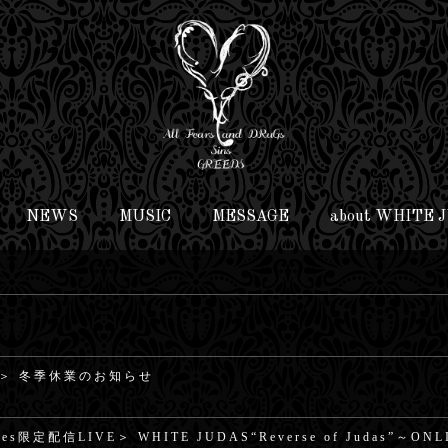
NEWS
MUSIC
MESSAGE
about WHITE 
＞ 冬季休業のお知らせ
oes限定配信LIVE＞ WHITE JUDAS“Reverse of Judas”～ON