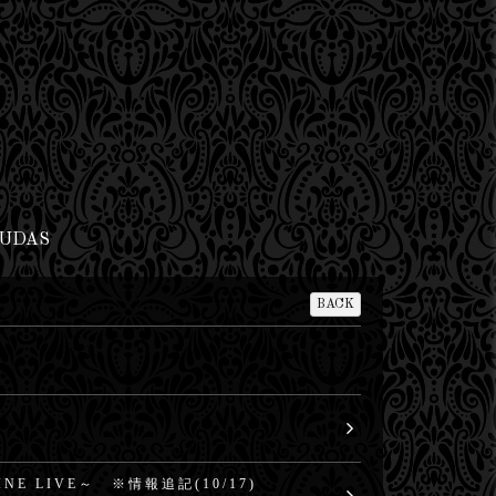
JUDAS
BACK
LINE LIVE～ ※情報追記(10/17)